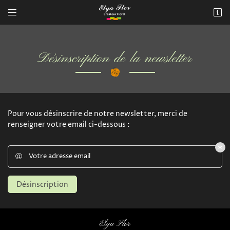


283 avenue de Grande Bretagne
31 300 Toulouse
05 61 49 17 78
Désinscription de la newsletter
Pour vous désinscrire de notre newsletter, merci de
renseigner votre email ci-dessous :
Adresse email de réception
Votre adresse email


Une question 
Désinscription
ACCUEIL
Recopier le code ci-contre

05 61 49 17 7
Rafraîchir le captcha

SERVICES
Elya Flor