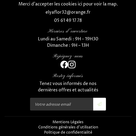
Merci d'accepter les cookies
ici
pour voir la map.
EVÉNEMENTS
CRÉATIONS
05 61 49 17 78
Rejoignez-nous
En cochant cette case, vous consentez à recevoir nos propositions
Horaires d'ouverture
commerciales à l'adresse email indiqué ci-dessus. Vous pouvez vous désinscrire à
ACTUALITÉS
tout moment en utilisant
le formulaire de désinscription
.
Lundi au Samedi : 9H - 19H30
Dimanche : 9H – 13H
Inscription
AVIS
Rejoignez-nous
Restez informé
CONTACT
Inscription Newsle
Restez informés
Tenez vous informés de nos
dernières offres et actualités
Mentions Légales
Conditions générales d'utilisation
Politique de confidentialité