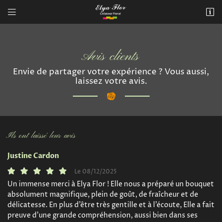


283 avenue de Grande Bretagne
31 300 Toulouse
05 61 49 17 78
Avis clients
Envie de partager votre expérience ? Vous aussi,
laissez votre avis.
Ils ont laissé leur avis
Adresse email de réception

Justine Cardon
Le 08/12/2025
Recopier le code ci-contre

Un immense merci à Elya Flor ! Elle nous a préparé un bouquet
absolument magnifique, plein de goût, de fraîcheur et de
Rafraîchir le captcha

délicatesse. En plus d’être très gentille et à l’écoute, Elle a fait
preuve d’une grande compréhension, aussi bien dans ses