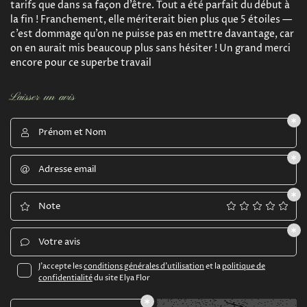
tarifs que dans sa façon d’être. Tout a été parfait du début à
la fin ! Franchement, elle mériterait bien plus que 5 étoiles —
c’est dommage qu’on ne puisse pas en mettre davantage, car
on en aurait mis beaucoup plus sans hésiter ! Un grand merci
encore pour ce superbe travail
En cochant cette case, vous consentez à recevoir nos propositions
commerciales à l'adresse email indiqué ci-dessus. Vous pouvez vous désinscrire à
tout moment en utilisant
le formulaire de désinscription
.
Laisser un avis
Inscription
Prénom et Nom

Une question 
ACCUEIL
Adresse email

05 61 49 17 7
SERVICES
Note

EVÉNEMENTS
Votre avis

CRÉATIONS
J'accepte les
conditions générales d'utilisation
et la
politique de
confidentialité
du site
Elya Flor
Rejoignez-nous
ACTUALITÉS