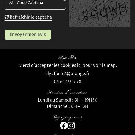
Code Captcha

AVIS
Rafraîchir le captcha

Restez informé
CONTACT
Envoyer mon avis
Inscription Newsle
Elya Flor
Merci d'accepter les cookies
ici
pour voir la map.
05 61 49 17 78
Horaires d'ouverture
Lundi au Samedi : 9H - 19H30
Dimanche : 9H – 13H
Rejoignez-nous